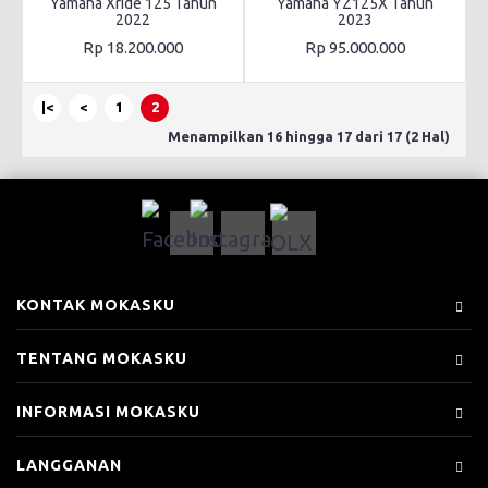
Yamaha Xride 125 Tahun
Yamaha YZ125X Tahun
2022
2023
Rp 18.200.000
Rp 95.000.000
|<
<
1
2
Menampilkan 16 hingga 17 dari 17 (2 Hal)
KONTAK MOKASKU
TENTANG MOKASKU
INFORMASI MOKASKU
LANGGANAN