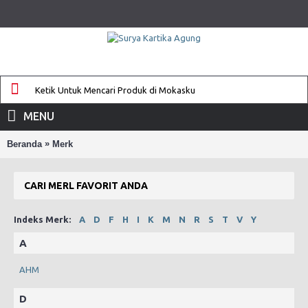
MENU
»
Beranda
Merk
CARI MERL FAVORIT ANDA
Indeks Merk:
A
D
F
H
I
K
M
N
R
S
T
V
Y
A
AHM
D