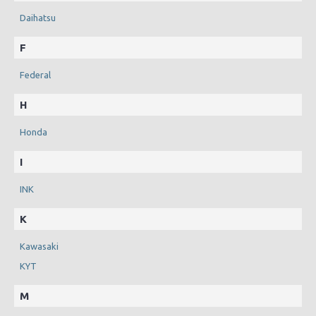
Daihatsu
F
Federal
H
Honda
I
INK
K
Kawasaki
KYT
M