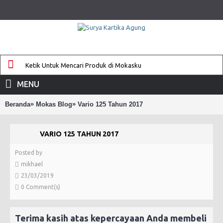
MENU
»
»
Beranda
Mokas Blog
Vario 125 Tahun 2017
VARIO 125 TAHUN 2017
Posted by
mikhael
23/03/2019
0 Comment(s)
Terima kasih atas kepercayaan Anda membeli