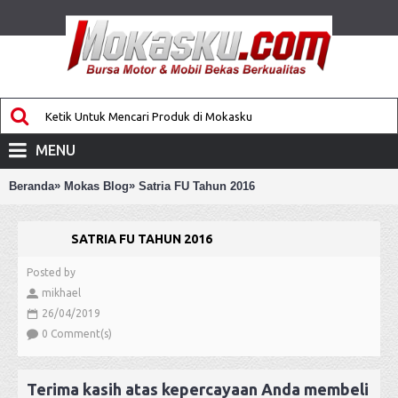
MENU
»
»
Beranda
Mokas Blog
Satria FU Tahun 2016
SATRIA FU TAHUN 2016
Posted by
mikhael
26/04/2019
0 Comment(s)
Terima kasih atas kepercayaan Anda membeli